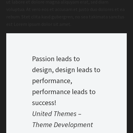
ut labore et dolore magna aliquyam erat, sed diam
voluptua. At vero eos et accusam et justo duo dolores et ea
rebum. Stet clita kasd gubergren, no sea takimata sanctus
est Lorem ipsum dolor sit amet.
Passion leads to
design, design leads to
performance,
performance leads to
success!
United Themes –
Theme Development