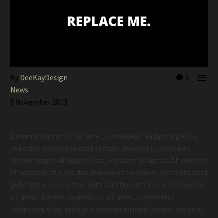

By
DeeKayDesign
0
News
8 November 2013
Lorem ipsum dolor sit amet, consetetur sadipscing elitr,
sed diam nonumy eirmod tempor invidunt ut labore et
dolore magna aliquyam erat, sed diam voluptua. At vero eos
et accusam et justo duo dolores et ea rebum. Stet clita kasd
gubergren, no sea takimata sanctus est Lorem ipsum dolor
sit amet. Lorem ipsum dolor sit amet, consetetur
sadipscing elitr, sed diam nonumy eirmod tempor invidunt