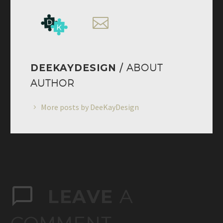
DEEKAYDESIGN
/ ABOUT
AUTHOR
More posts by DeeKayDesign
LEAVE
A