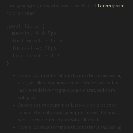
kasd gubergren, no sea takimata sanctus est
Lorem ipsum
dolor sit amet.
.post-title {

  margin: 0 0 5px;

  font-weight: bold;

  font-size: 38px;

  line-height: 1.2;

}
Lorem ipsum dolor sit amet, consetetur sadipscing
elitr, sed diam nonumy eirmod tempor invidunt ut
labore et dolore magna aliquyam erat, sed diam
voluptua.
At vero eos et accusam et justo duo dolores et ea
rebum. Stet clita kasd gubergren, no sea takimata
sanctus est Lorem ipsum dolor sit amet.
Lorem ipsum dolor sit amet, consetetur sadipscing