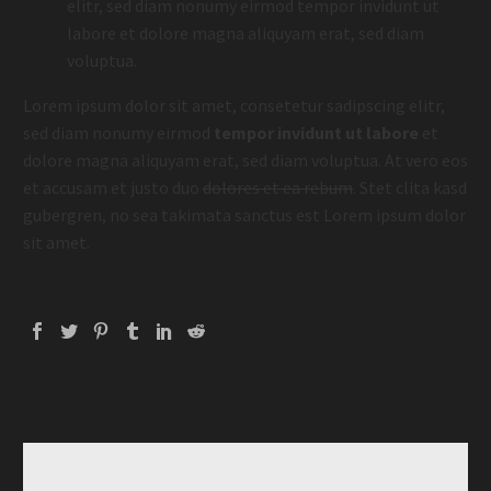
elitr, sed diam nonumy eirmod tempor invidunt ut
labore et dolore magna aliquyam erat, sed diam
voluptua.
Lorem ipsum dolor sit amet, consetetur sadipscing elitr,
sed diam nonumy eirmod
tempor invidunt ut labore
et
dolore magna aliquyam erat, sed diam voluptua. At vero eos
et accusam et justo duo
dolores et ea rebum
. Stet clita kasd
gubergren, no sea takimata sanctus est Lorem ipsum dolor
sit amet.