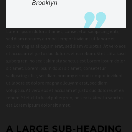
Brooklyn
Lorem ipsum dolor sit amet, consetetur sadipscing elitr,
sed diam nonumy eirmod tempor invidunt ut labore et
dolore magna aliquyam erat, sed diam voluptua. At vero eos
et accusam et justo duo dolores et ea rebum. Stet clita kasd
gubergren, no sea takimata sanctus est Lorem ipsum dolor
sit amet. Lorem ipsum dolor sit amet, consetetur
sadipscing elitr, sed diam nonumy eirmod tempor invidunt
ut labore et dolore magna aliquyam erat, sed diam
voluptua. At vero eos et accusam et justo duo dolores et ea
rebum. Stet clita kasd gubergren, no sea takimata sanctus
est Lorem ipsum dolor sit amet.
A LARGE SUB-HEADING