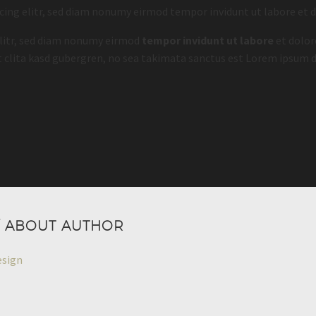
cing elitr, sed diam nonumy eirmod tempor invidunt ut labore et 
elitr, sed diam nonumy eirmod
tempor invidunt ut labore
et dolor
et clita kasd gubergren, no sea takimata sanctus est Lorem ipsum d
/ ABOUT AUTHOR
esign