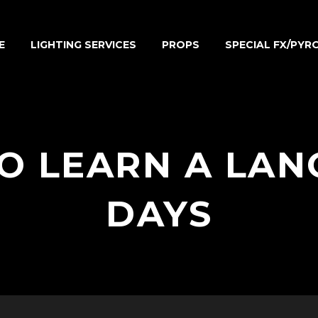
E
LIGHTING SERVICES
PROPS
SPECIAL FX/PYR
TO LEARN A LAN
DAYS