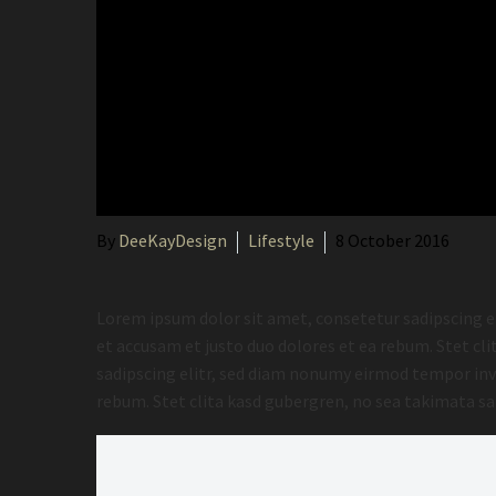
By
DeeKayDesign
Lifestyle
8 October 2016
Lorem ipsum dolor sit amet, consetetur sadipscing e
et accusam et justo duo dolores et ea rebum. Stet c
sadipscing elitr, sed diam nonumy eirmod tempor invi
rebum. Stet clita kasd gubergren, no sea takimata s