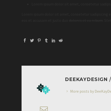
Lorem ipsum dolor sit amet, consetetur sadips
Lorem ipsum dolor sit amet, consetetur sadipscing 
eos et accusam et justo duo
dolores et ea rebum
. St
DEEKAYDESIGN
More posts by DeeKayD