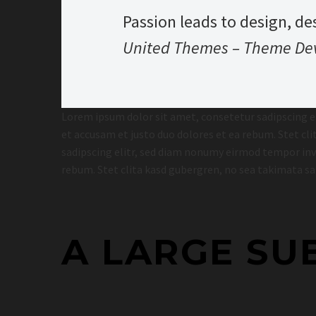
Passion leads to design, de
United Themes – Theme De
Lorem ipsum dolor sit amet, consetetur sadipscing e
et accusam et justo duo dolores et ea rebum. Stet c
sadipscing elitr, sed diam nonumy eirmod tempor invi
rebum. Stet clita kasd gubergren, no sea takimata s
A LARGE SU