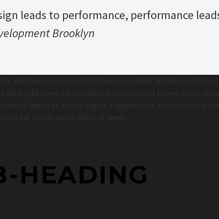
sign leads to performance, performance leads
velopment Brooklyn
litr, sed diam nonumy eirmod tempor invidunt ut labore et dolore
lita kasd gubergren, no sea takimata sanctus est Lorem ipsum dolo
dunt ut labore et dolore magna aliquyam erat, sed diam voluptua. 
anctus est Lorem ipsum dolor sit amet.
B-HEADING