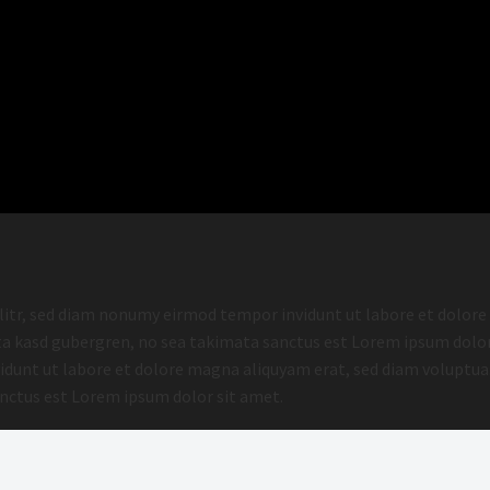
litr, sed diam nonumy eirmod tempor invidunt ut labore et dolore
lita kasd gubergren, no sea takimata sanctus est Lorem ipsum dolo
dunt ut labore et dolore magna aliquyam erat, sed diam voluptua. 
anctus est Lorem ipsum dolor sit amet.