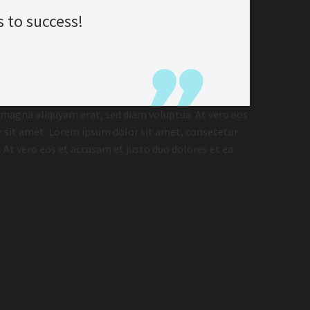
 to success!
 magna aliquyam erat, sed diam voluptua. At vero eos
r sit amet. Lorem ipsum dolor sit amet, consetetur
At vero eos et accusam et justo duo dolores et ea