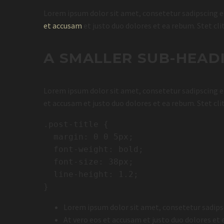
Lorem ipsum dolor sit amet, consetetur sadipscing e
et accusam
et justo duo dolores et ea rebum. Stet cl
A SMALLER SUB-HEAD
Lorem ipsum dolor sit amet, consetetur sadipscing e
et accusam et justo duo dolores et ea rebum. Stet cl
.post-title {

  margin: 0 0 5px;

  font-weight: bold;

  font-size: 38px;

  line-height: 1.2;

}
Lorem ipsum dolor sit amet, consetetur sadips
At vero eos et accusam et justo duo dolores et