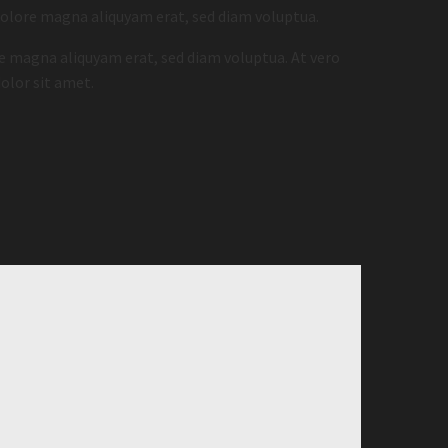
dolore magna aliquyam erat, sed diam voluptua.
e magna aliquyam erat, sed diam voluptua. At vero
olor sit amet.