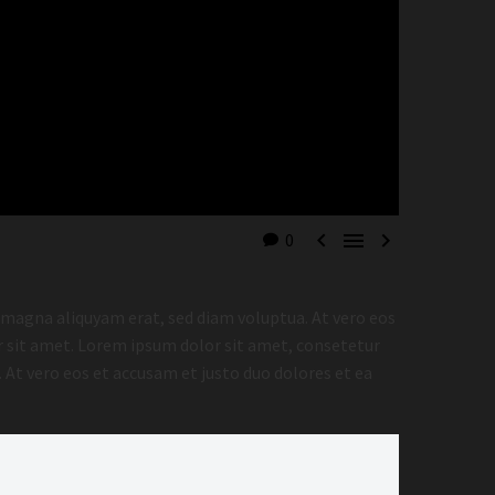



0
 magna aliquyam erat, sed diam voluptua. At vero eos
r sit amet. Lorem ipsum dolor sit amet, consetetur
At vero eos et accusam et justo duo dolores et ea