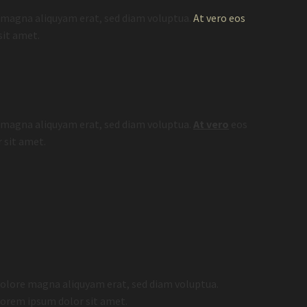
e magna aliquyam erat, sed diam voluptua.
At vero eos
sit amet.
e magna aliquyam erat, sed diam voluptua.
At vero
eos
 sit amet.
dolore magna aliquyam erat, sed diam voluptua.
 Lorem ipsum dolor sit amet.