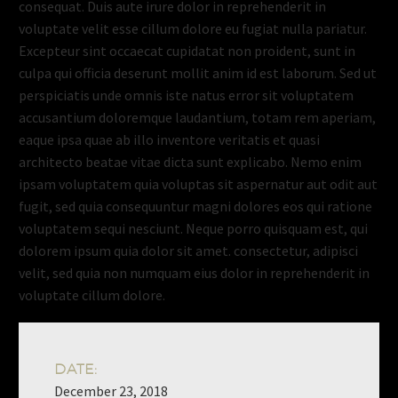
consequat. Duis aute irure dolor in reprehenderit in
voluptate velit esse cillum dolore eu fugiat nulla pariatur.
Excepteur sint occaecat cupidatat non proident, sunt in
culpa qui officia deserunt mollit anim id est laborum. Sed ut
perspiciatis unde omnis iste natus error sit voluptatem
accusantium doloremque laudantium, totam rem aperiam,
eaque ipsa quae ab illo inventore veritatis et quasi
architecto beatae vitae dicta sunt explicabo. Nemo enim
ipsam voluptatem quia voluptas sit aspernatur aut odit aut
fugit, sed quia consequuntur magni dolores eos qui ratione
voluptatem sequi nesciunt. Neque porro quisquam est, qui
dolorem ipsum quia dolor sit amet. consectetur, adipisci
velit, sed quia non numquam eius dolor in reprehenderit in
voluptate cillum dolore.
DATE:
December 23, 2018